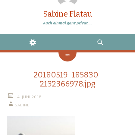
Sabine Flatau
Auch einmal ganz privat …
WIDGETS
SEARCH
20180519_185830-
2132366978.jpg
14. JUNI 2018
SABINE